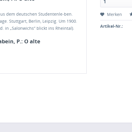
1
r aus dem deutschen Studentenle-ben.
Merken
age. Stuttgart, Berlin, Leipzig. Um 1900.
Artikel-Nr.:
ud. in „Salonwichs“ blickt ins Rheintal).
bein, P.: O alte