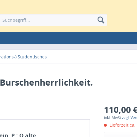
rations-) Studentisches
e Burschenherrlichkeit.
110,00 €
inkl. MwSt.
zzgl. Ve
Lieferzeit ca.
n, P.: O alte