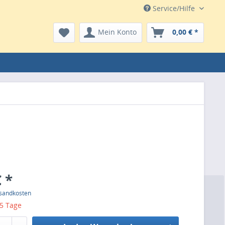
Service/Hilfe
Mein Konto
0,00 € *
 *
rsandkosten
 5 Tage