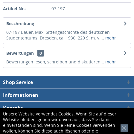
Artikel-Nr.:
07-197
Beschreibung
07-197 Bauer, Max: Sittengeschichte des deutschen
Studententums. Dresden, ca. 1930. 220 S. m. v....
mehr
Bewertungen
0
Bewertungen lesen, schreiben und diskutieren...
mehr
Shop Service
Informationen
Kontakt
Unsere Website verwendet Cookies. Wenn Sie auf dieser
Website bleiben, gehen wir davon aus, dass Sie damit
* Alle Preise inkl. gesetzl. Mehrwertsteuer zzgl.
Versandkosten
, wenn nicht
einverstanden sind. Wenn Sie keine Cookies verwenden
[x]
wollen, können Sie diese auch löschen oder die
anders beschrieben