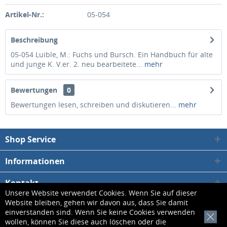
Artikel-Nr.:
05-054
Beschreibung
05-054 Luible, M.: Fuchs und Bursch. Ein Handbuch für alte
und junge K. V.er. 2. neu bearbeitete...
mehr
Bewertungen
0
Bewertungen lesen, schreiben und diskutieren...
mehr
Shop Service
Informationen
Kontakt
Unsere Website verwendet Cookies. Wenn Sie auf dieser
Website bleiben, gehen wir davon aus, dass Sie damit
* Alle Preise inkl. gesetzl. Mehrwertsteuer zzgl.
Versandkosten
, wenn nicht
einverstanden sind. Wenn Sie keine Cookies verwenden
[x]
wollen, können Sie diese auch löschen oder die
anders beschrieben