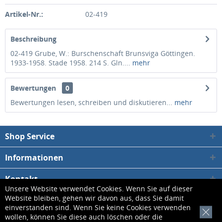
Artikel-Nr.:
02-419
Beschreibung
02-419 Grube, W.: Burschenschaft Brunsviga Göttingen.
1933-1958. Stade 1958. 214 S. Gln....
mehr
Bewertungen
0
Bewertungen lesen, schreiben und diskutieren...
mehr
Shop Service
Informationen
Kontakt
Unsere Website verwendet Cookies. Wenn Sie auf dieser
Website bleiben, gehen wir davon aus, dass Sie damit
* Alle Preise inkl. gesetzl. Mehrwertsteuer zzgl.
Versandkosten
, wenn nicht
einverstanden sind. Wenn Sie keine Cookies verwenden
[x]
wollen, können Sie diese auch löschen oder die
anders beschrieben