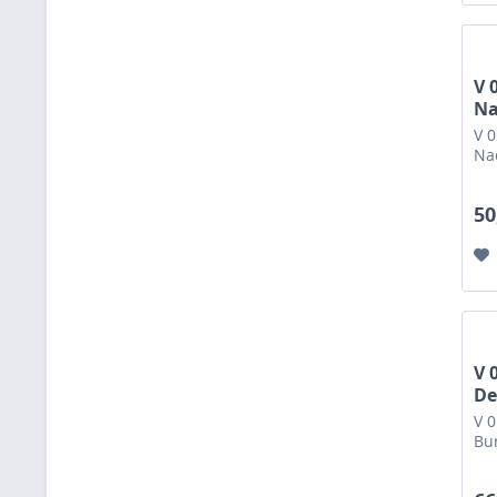
V 
Na
V 0
Na
50
V 
De
V 
Bur