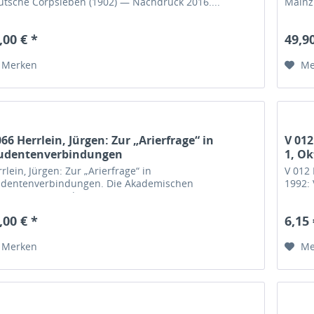
utsche Corpsleben (1902) — Nachdruck 2016....
Mainz 
,00 € *
49,90
Merken
Me
066 Herrlein, Jürgen: Zur „Arierfrage“ in
V 012
udentenverbindungen
1, Ok
rlein, Jürgen: Zur „Arierfrage“ in
V 012 
udentenverbindungen. Die Akademischen
1992: 
rporationen und...
,00 € *
6,15 
Merken
Me