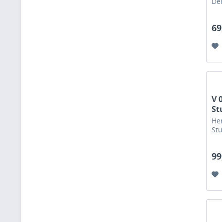
De
69
V 
St
Her
St
Ko
99