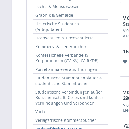
Fecht- & Mensurwesen
Graphik & Gemälde
V 
St
Historische Studentica
(Antiquitäten)
vo
V 
aka
Hochschulen & Hochschulorte
Kommers- & Liederbücher
16
Konfessionelle Verbände &
Korporationen (CV, KV, UV, RKDB)
Porzellanmalerei aus Thüringen
Studentische Stammbuchblätter &
studentische Stammbücher
Studentische Verbindungen außer
V 
Burschenschaft, Corps und konfess.
29
Verbindungen und Verbänden
V 0
Lie
Varia
Verlagsfrische Kommersbücher
72
Verlagsfrische Literatur