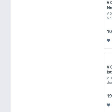
V 
Ne
V 0
Neu
10
V 
is
V 0
doc
19