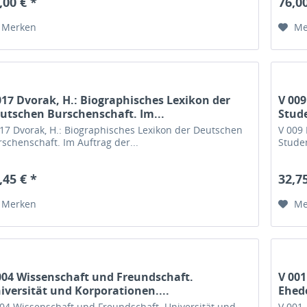
,00 € *
76,00
Merken
Me
017 Dvorak, H.: Biographisches Lexikon der
V 009
utschen Burschenschaft. Im...
Stud
017 Dvorak, H.: Biographisches Lexikon der Deutschen
V 009 
schenschaft. Im Auftrag der...
Stude
,45 € *
32,75
Merken
Me
004 Wissenschaft und Freundschaft.
V 00
iversität und Korporationen....
Ehed
004 Wissenschaft und Freundschaft. Universität und
V 001