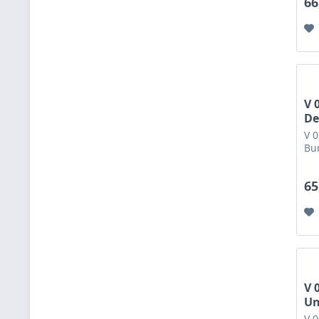
66
V 
De
V 
Bur
65
V 
Un
V 