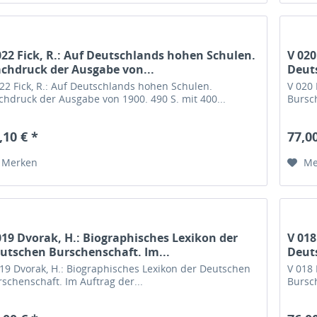
022 Fick, R.: Auf Deutschlands hohen Schulen.
V 020
chdruck der Ausgabe von...
Deuts
22 Fick, R.: Auf Deutschlands hohen Schulen.
V 020 
chdruck der Ausgabe von 1900. 490 S. mit 400...
Bursch
,10 € *
77,00
Merken
Me
019 Dvorak, H.: Biographisches Lexikon der
V 018
utschen Burschenschaft. Im...
Deuts
019 Dvorak, H.: Biographisches Lexikon der Deutschen
V 018 
schenschaft. Im Auftrag der...
Bursch