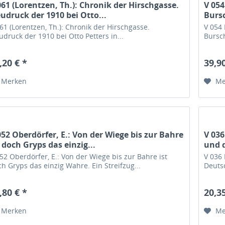
061 (Lorentzen, Th.): Chronik der Hirschgasse.
V 054
udruck der 1910 bei Otto...
Bursc
61 (Lorentzen, Th.): Chronik der Hirschgasse.
V 054 
druck der 1910 bei Otto Petters in...
Bursch
,20 € *
39,90
Merken
Me
052 Oberdörfer, E.: Von der Wiege bis zur Bahre
V 036
t doch Gryps das einzig...
und d
52 Oberdörfer, E.: Von der Wiege bis zur Bahre ist
V 036 
h Gryps das einzig Wahre. Ein Streifzug...
Deutsc
,80 € *
20,35
Merken
Me