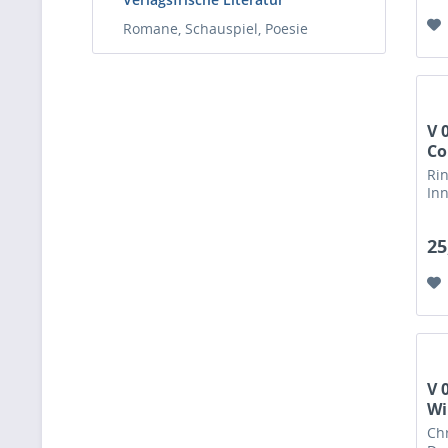
Romane, Schauspiel, Poesie
V 
Co
Ri
Inn
25
V 
Wi
Chr