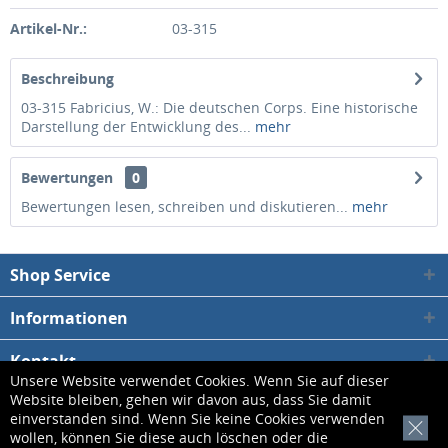
Artikel-Nr.:
03-315
Beschreibung
03-315 Fabricius, W.: Die deutschen Corps. Eine historische
Darstellung der Entwicklung des...
mehr
Bewertungen
0
Bewertungen lesen, schreiben und diskutieren...
mehr
Shop Service
Informationen
Kontakt
Unsere Website verwendet Cookies. Wenn Sie auf dieser
Website bleiben, gehen wir davon aus, dass Sie damit
* Alle Preise inkl. gesetzl. Mehrwertsteuer zzgl.
Versandkosten
, wenn nicht
einverstanden sind. Wenn Sie keine Cookies verwenden
[x]
wollen, können Sie diese auch löschen oder die
anders beschrieben