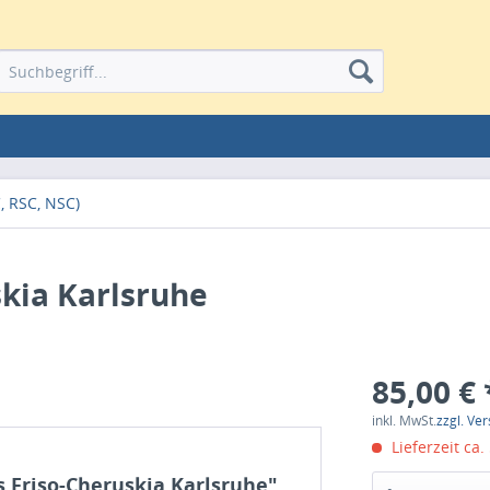
, RSC, NSC)
skia Karlsruhe
85,00 € 
inkl. MwSt.
zzgl. Ve
Lieferzeit ca.
 Friso-Cheruskia Karlsruhe"