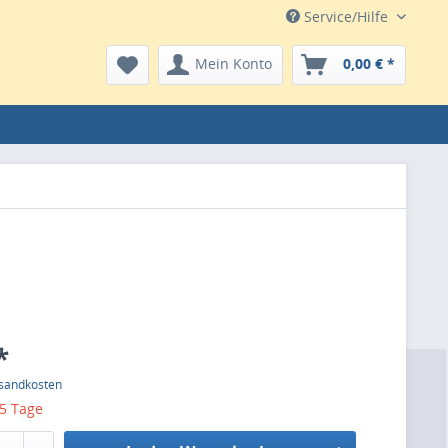
Service/Hilfe
Mein Konto
0,00 € *
*
rsandkosten
 5 Tage