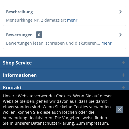
Beschreibung
Mensurklinge Nr. 2 damasziert
mehr
Bewertungen
0
Bewertungen lesen, schreiben und diskutieren...
mehr
Shop Service
Informationen
Kontakt
Unsere Website verwendet Cookies. Wenn Sie auf dieser
Website bleiben, gehen wir davon aus, dass Sie damit
* Alle Preise inkl. gesetzl. Mehrwertsteuer zzgl.
Versandkosten
, wenn nicht
einverstanden sind. Wenn Sie keine Cookies verwenden
[x]
anders beschrieben
wollen, können Sie diese auch löschen oder die
Verwendung deaktivieren. Die Vorgehensweise finden
Kontakt
Datenschutzerklärung
AGB
Impressum
Sie in unserer
Datenschutzerklärung
. Zum
Impressum
.