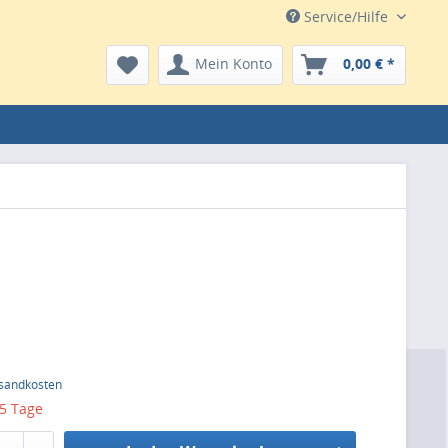
Service/Hilfe
Mein Konto
0,00 € *
rsandkosten
 5 Tage