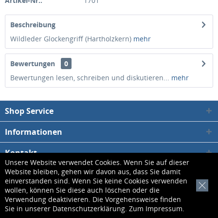
Artikel-Nr.:
1701
Beschreibung
Wildleder Glockengriff (Hartholzkern)
mehr
Bewertungen
0
Bewertungen lesen, schreiben und diskutieren...
mehr
Shop Service
Informationen
Kontakt
Unsere Website verwendet Cookies. Wenn Sie auf dieser
Website bleiben, gehen wir davon aus, dass Sie damit
* Alle Preise inkl. gesetzl. Mehrwertsteuer zzgl.
Versandkosten
, wenn nicht
einverstanden sind. Wenn Sie keine Cookies verwenden
[x]
wollen, können Sie diese auch löschen oder die
anders beschrieben
Verwendung deaktivieren. Die Vorgehensweise finden
Sie in unserer
Datenschutzerklärung
. Zum
Impressum
.
Kontakt
Datenschutzerklärung
AGB
Impressum