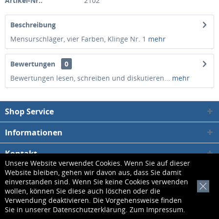
Artikel-Nr.:
2102
Beschreibung
Mensurschläger, vier Farben, Klinge Nr. 1
mehr
Bewertungen
0
Bewertungen lesen, schreiben und diskutieren...
mehr
Shop Service
Informationen
Kontakt
Unsere Website verwendet Cookies. Wenn Sie auf dieser
Website bleiben, gehen wir davon aus, dass Sie damit
* Alle Preise inkl. gesetzl. Mehrwertsteuer zzgl.
Versandkosten
, wenn nicht
einverstanden sind. Wenn Sie keine Cookies verwenden
[x]
wollen, können Sie diese auch löschen oder die
anders beschrieben
Verwendung deaktivieren. Die Vorgehensweise finden
Sie in unserer
Datenschutzerklärung
. Zum
Impressum
.
Kontakt
Datenschutzerklärung
AGB
Impressum