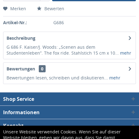
Merken
Bewerten
Artikel-Nr.:
G686
Beschreibung
G 686 F. Kaiser/J. Woods: „Scenen aus dem
Studentenleben“. The fox ride. Stahlstich 15 cm x 10...
mehr
Bewertungen
0
Bewertungen lesen, schreiben und diskutieren...
mehr
Shop Service
Informationen
Kontakt
Unsere Website verwendet Cookies. Wenn Sie auf dieser
Website bleiben, gehen wir davon aus, dass Sie damit