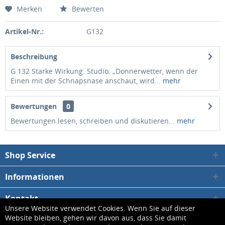
Merken
Bewerten
Artikel-Nr.:
G132
Beschreibung
G 132 Starke Wirkung. Studio: „Donnerwetter, wenn der
Einen mit der Schnapsnase anschaut, wird...
mehr
Bewertungen
0
Bewertungen lesen, schreiben und diskutieren...
mehr
Shop Service
Informationen
Kontakt
Unsere Website verwendet Cookies. Wenn Sie auf dieser
Website bleiben, gehen wir davon aus, dass Sie damit