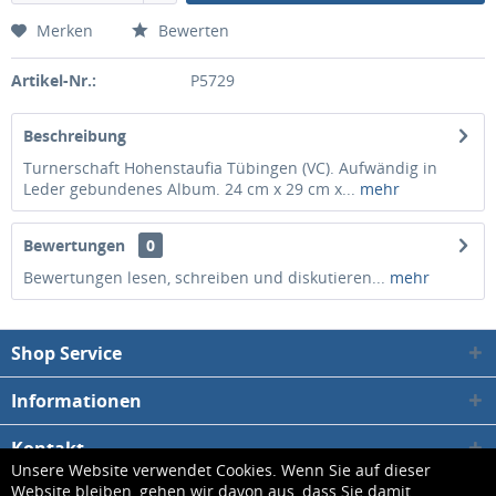
Merken
Bewerten
Artikel-Nr.:
P5729
Beschreibung
Turnerschaft Hohenstaufia Tübingen (VC). Aufwändig in
Leder gebundenes Album. 24 cm x 29 cm x...
mehr
Bewertungen
0
Bewertungen lesen, schreiben und diskutieren...
mehr
Shop Service
Informationen
Kontakt
Unsere Website verwendet Cookies. Wenn Sie auf dieser
Website bleiben, gehen wir davon aus, dass Sie damit