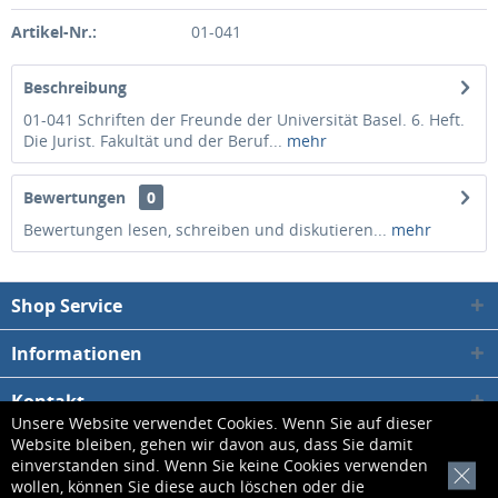
Artikel-Nr.:
01-041
Beschreibung
01-041 Schriften der Freunde der Universität Basel. 6. Heft.
Die Jurist. Fakultät und der Beruf...
mehr
Bewertungen
0
Bewertungen lesen, schreiben und diskutieren...
mehr
Shop Service
Informationen
Kontakt
Unsere Website verwendet Cookies. Wenn Sie auf dieser
Website bleiben, gehen wir davon aus, dass Sie damit
* Alle Preise inkl. gesetzl. Mehrwertsteuer zzgl.
Versandkosten
, wenn nicht
einverstanden sind. Wenn Sie keine Cookies verwenden
[x]
wollen, können Sie diese auch löschen oder die
anders beschrieben