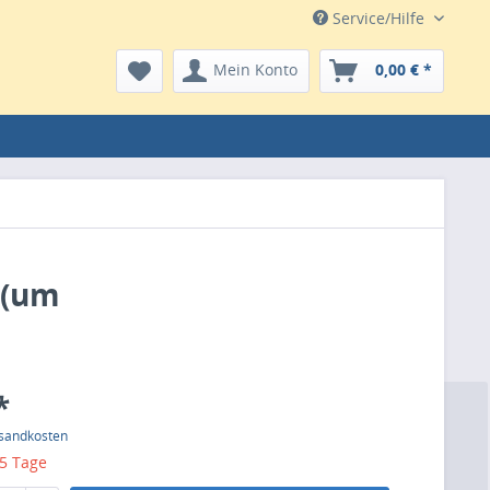
Service/Hilfe
Mein Konto
0,00 € *
. (um
*
rsandkosten
 5 Tage