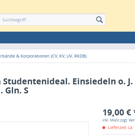
erbände & Korporationen (CV, KV, UV, RKDB)
n Studentenideal. Einsiedeln o. J
. Gln. S
19,00 € 
inkl. MwSt.
zzgl. Ve
Lieferzeit ca.