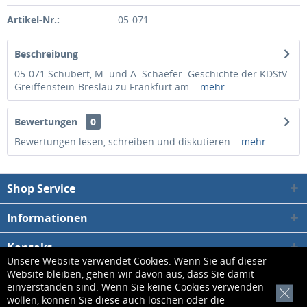
Artikel-Nr.:
05-071
Beschreibung
05-071 Schubert, M. und A. Schaefer: Geschichte der KDStV
Greiffenstein-Breslau zu Frankfurt am...
mehr
Bewertungen
0
Bewertungen lesen, schreiben und diskutieren...
mehr
Shop Service
Informationen
Kontakt
Unsere Website verwendet Cookies. Wenn Sie auf dieser
Website bleiben, gehen wir davon aus, dass Sie damit
* Alle Preise inkl. gesetzl. Mehrwertsteuer zzgl.
Versandkosten
, wenn nicht
einverstanden sind. Wenn Sie keine Cookies verwenden
[x]
wollen, können Sie diese auch löschen oder die
anders beschrieben