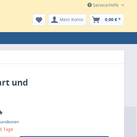
Service/Hilfe
Mein Konto
0,00 € *
art und
*
rsandkosten
 5 Tage