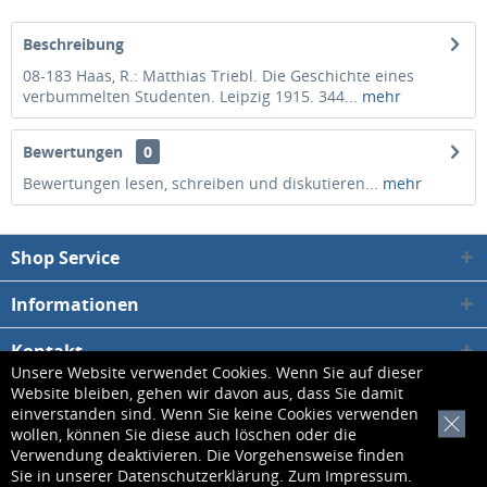
Beschreibung
08-183 Haas, R.: Matthias Triebl. Die Geschichte eines
verbummelten Studenten. Leipzig 1915. 344...
mehr
Bewertungen
0
Bewertungen lesen, schreiben und diskutieren...
mehr
Shop Service
Informationen
Kontakt
Unsere Website verwendet Cookies. Wenn Sie auf dieser
Website bleiben, gehen wir davon aus, dass Sie damit
* Alle Preise inkl. gesetzl. Mehrwertsteuer zzgl.
Versandkosten
, wenn nicht
einverstanden sind. Wenn Sie keine Cookies verwenden
[x]
wollen, können Sie diese auch löschen oder die
anders beschrieben
Verwendung deaktivieren. Die Vorgehensweise finden
Sie in unserer
Datenschutzerklärung
. Zum
Impressum
.
Kontakt
Datenschutzerklärung
AGB
Impressum