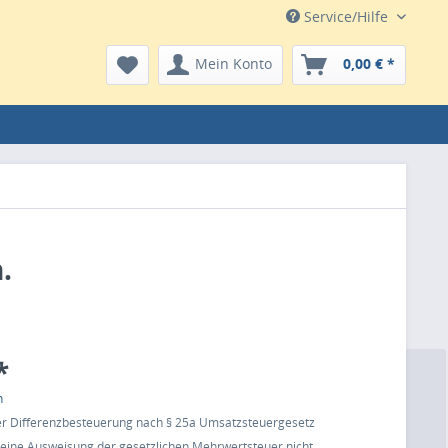
Service/Hilfe
Mein Konto
0,00 € *
.
*
n
 der Differenzbesteuerung nach § 25a Umsatzsteuergesetz
t eine Ausweisung der gesetzlichen Mehrwertsteuer nicht