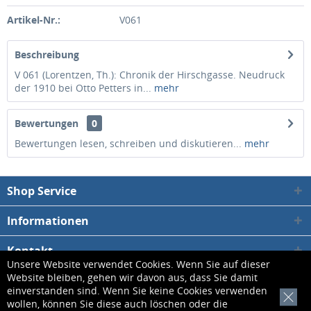
Artikel-Nr.:
V061
Beschreibung
V 061 (Lorentzen, Th.): Chronik der Hirschgasse. Neudruck
der 1910 bei Otto Petters in...
mehr
Bewertungen
0
Bewertungen lesen, schreiben und diskutieren...
mehr
Shop Service
Informationen
Kontakt
Unsere Website verwendet Cookies. Wenn Sie auf dieser
Website bleiben, gehen wir davon aus, dass Sie damit
* Alle Preise inkl. gesetzl. Mehrwertsteuer zzgl.
Versandkosten
, wenn nicht
einverstanden sind. Wenn Sie keine Cookies verwenden
[x]
wollen, können Sie diese auch löschen oder die
anders beschrieben